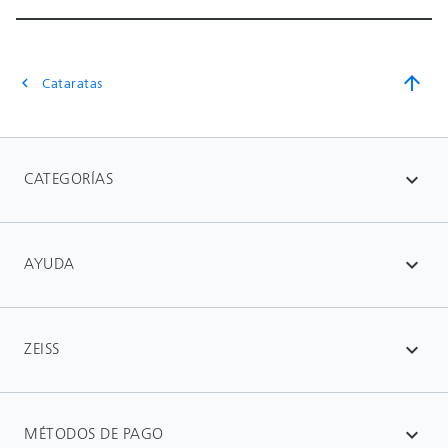
arrow_upward
Cataratas
chevron_left
CATEGORÍAS
expand_more
AYUDA
expand_more
ZEISS
expand_more
MÉTODOS DE PAGO
expand_more