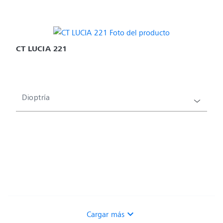
CT LUCIA 221
Dioptría
expand_more
Cargar más