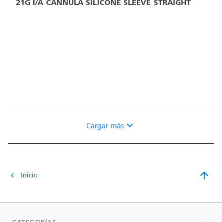
21G I/A CANNULA SILICONE SLEEVE STRAIGHT
expand_more
Cargar más
arrow_upward
Inicio
chevron_left