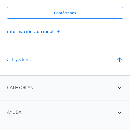
Contáctenos
información adicional
add
arrow_upward
Inyectores
chevron_left
CATEGORÍAS
expand_more
AYUDA
expand_more