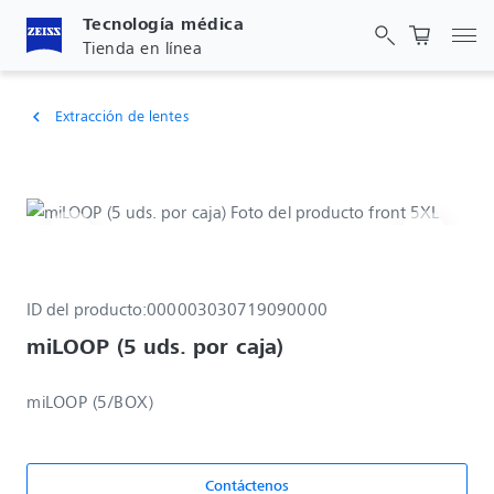
Tecnología médica
Act
Tienda en línea
Extracción de lentes
chevron_left
ID del producto:
000003030719090000
miLOOP (5 uds. por caja)
miLOOP (5/BOX)
Contáctenos