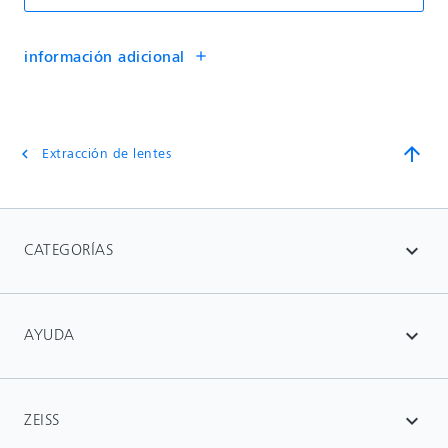
información adicional
add
arrow_upward
Extracción de lentes
chevron_left
CATEGORÍAS
expand_more
AYUDA
expand_more
ZEISS
expand_more